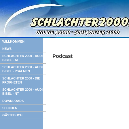
WILLKOMMEN
NEWS
Podcast
SCHLACHTER 2000 - AUDIO
BIBEL - AT
SCHLACHTER 2000 - AUDIO
BIBEL - PSALMEN
SCHLACHTER 2000 - DIE
PROPHETEN
SCHLACHTER 2000 - AUDIO
BIBEL - NT
DOWNLOADS
SPENDEN
GÄSTEBUCH