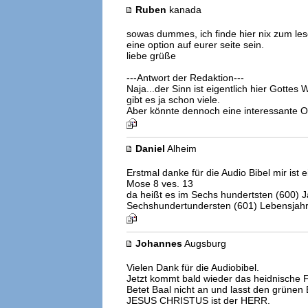
Ruben
kanada
sowas dummes, ich finde hier nix zum lese
eine option auf eurer seite sein.
liebe grüße
---Antwort der Redaktion---
Naja...der Sinn ist eigentlich hier Gottes
gibt es ja schon viele.
Aber könnte dennoch eine interessante Op
Daniel
Alheim
Erstmal danke für die Audio Bibel mir ist 
Mose 8 ves. 13
da heißt es im Sechs hundertsten (600) Ja
Sechshundertundersten (601) Lebensjah
Johannes
Augsburg
Vielen Dank für die Audiobibel.
Jetzt kommt bald wieder das heidnische 
Betet Baal nicht an und lasst den grüne
JESUS CHRISTUS ist der HERR.