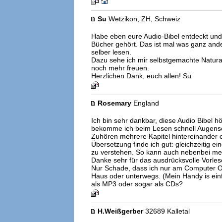
Su
Wetzikon, ZH, Schweiz
Habe eben eure Audio-Bibel entdeckt un
Bücher gehört. Das ist mal was ganz ande
selber lesen.
Dazu sehe ich mir selbstgemachte Natur
noch mehr freuen.
Herzlichen Dank, euch allen! Su
Rosemary
England
Ich bin sehr dankbar, diese Audio Bibel h
bekomme ich beim Lesen schnell Augensc
Zuhören mehrere Kapitel hintereinander e
Übersetzung finde ich gut: gleichzeitig e
zu verstehen. So kann auch nebenbei mei
Danke sehr für das ausdrücksvolle Vorles
Nur Schade, dass ich nur am Computer O
Haus oder unterwegs. (Mein Handy is ein
als MP3 oder sogar als CDs?
H.Weißgerber
32689 Kalletal