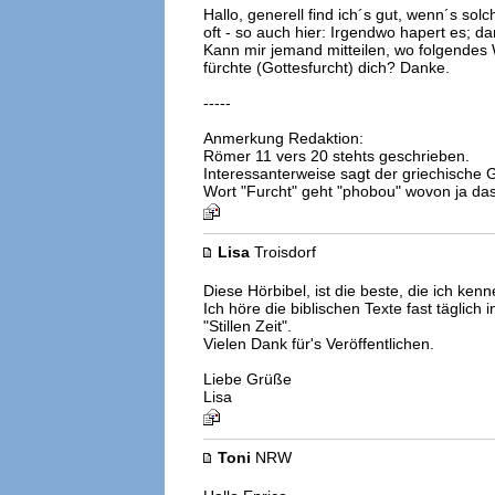
Hallo, generell find ich´s gut, wenn´s so
oft - so auch hier: Irgendwo hapert es; da
Kann mir jemand mitteilen, wo folgendes Wo
fürchte (Gottesfurcht) dich? Danke.
-----
Anmerkung Redaktion:
Römer 11 vers 20 stehts geschrieben.
Interessanterweise sagt der griechische
Wort "Furcht" geht "phobou" wovon ja das 
Lisa
Troisdorf
Diese Hörbibel, ist die beste, die ich kenn
Ich höre die biblischen Texte fast täglich 
"Stillen Zeit".
Vielen Dank für's Veröffentlichen.
Liebe Grüße
Lisa
Toni
NRW