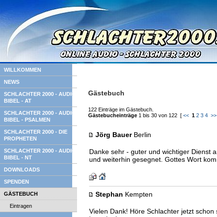
WILLKOMMEN
NEWS
Gästebuch
SCHLACHTER 2000 - AUDIO
BIBEL - AT
122 Einträge im Gästebuch.
SCHLACHTER 2000 - AUDIO
Gästebucheinträge
1 bis 30 von 122 [
<<
1
2
3
4
>>
BIBEL - PSALMEN
SCHLACHTER 2000 - DIE
Jörg Bauer
Berlin
PROPHETEN
SCHLACHTER 2000 - AUDIO
Danke sehr - guter und wichtiger Dienst a
BIBEL - NT
und weiterhin gesegnet. Gottes Wort komm
DOWNLOADS
SPENDEN
Stephan
Kempten
GÄSTEBUCH
Eintragen
Vielen Dank! Höre Schlachter jetzt schon 