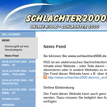
WILLKOMMEN
NEWS
News Feed
Direktzugriff auf eine
Newskategorie
So können Sie www.schlachter2000.de
News Feed
SCHLACHTER 2000 - AUDIO
RSS ist ein elektronisches Nachrichtenfor
BIBEL - AT
Inhalte einer Website – oder Teile davon
abonnieren oder in andere Websites zu in
SCHLACHTER 2000 - AUDIO
Der Feed dieser Website kann z.B. über 
BIBEL - PSALMEN
http://www.schlachter2000.de/cms_arc
SCHLACHTER 2000 - DIE
PROPHETEN
Online Einbindung
SCHLACHTER 2000 - AUDIO
BIBEL - NT
Der Feed dieser Website kann auch ganz e
werden. Dazu müssen Sie lediglich den f
DOWNLOADS
einfügen:
SPENDEN