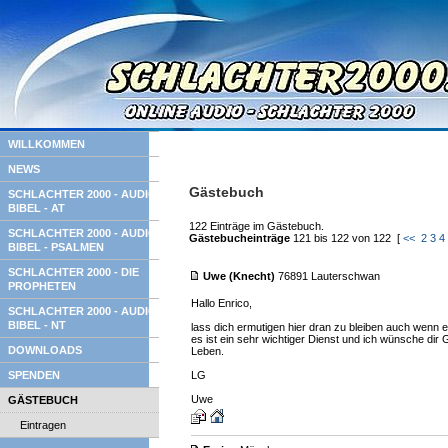
WILLKOMMEN
NEWS
Gästebuch
SCHLACHTER 2000 - AUDIO
BIBEL - AT
122 Einträge im Gästebuch.
SCHLACHTER 2000 - AUDIO
Gästebucheinträge
121 bis 122 von 122 [
<<
2
3
4
BIBEL - PSALMEN
SCHLACHTER 2000 - DIE
Uwe (Knecht)
76891 Lauterschwan
PROPHETEN
Hallo Enrico,
SCHLACHTER 2000 - AUDIO
BIBEL - NT
lass dich ermutigen hier dran zu bleiben auch wenn e
es ist ein sehr wichtiger Dienst und ich wünsche dir
DOWNLOADS
Leben.
SPENDEN
LG
Uwe
GÄSTEBUCH
Eintragen