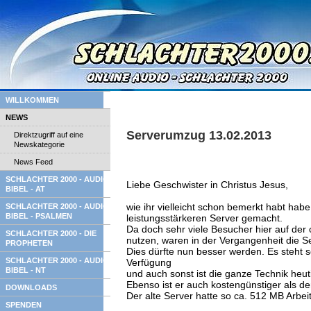
WILLKOMMEN
NEWS
Serverumzug 13.02.2013
Direktzugriff auf eine
Newskategorie
News Feed
SCHLACHTER 2000 - AUDIO
Liebe Geschwister in Christus Jesus,
BIBEL - AT
wie ihr vielleicht schon bemerkt habt hab
SCHLACHTER 2000 - AUDIO
BIBEL - PSALMEN
leistungsstärkeren Server gemacht.
Da doch sehr viele Besucher hier auf der 
SCHLACHTER 2000 - DIE
nutzen, waren in der Vergangenheit die S
PROPHETEN
Dies dürfte nun besser werden. Es steht s
SCHLACHTER 2000 - AUDIO
Verfügung
BIBEL - NT
und auch sonst ist die ganze Technik heu
Ebenso ist er auch kostengünstiger als der
DOWNLOADS
Der alte Server hatte so ca. 512 MB Arbei
SPENDEN