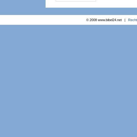
© 2008 www.bibel24.net |
Recht