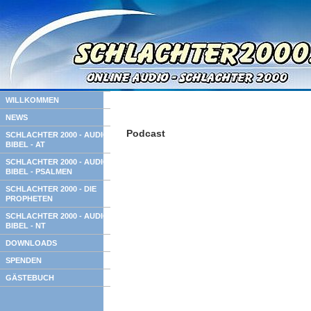
WILLKOMMEN
NEWS
Podcast
SCHLACHTER 2000 - AUDIO
BIBEL - AT
SCHLACHTER 2000 - AUDIO
BIBEL - PSALMEN
SCHLACHTER 2000 - DIE
PROPHETEN
SCHLACHTER 2000 - AUDIO
BIBEL - NT
DOWNLOADS
SPENDEN
GÄSTEBUCH