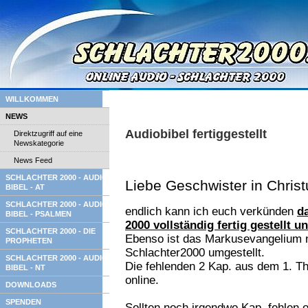
WILLKOMMEN
NEWS
Audiobibel fertiggestellt
Direktzugriff auf eine
Newskategorie
News Feed
SCHLACHTER 2000 - AUDIO
Liebe Geschwister in Christ
BIBEL - AT
SCHLACHTER 2000 - AUDIO
endlich kann ich euch verkünden
d
BIBEL - PSALMEN
2000 vollständig fertig gestellt u
SCHLACHTER 2000 - DIE
Ebenso ist das Markusevangelium n
PROPHETEN
Schlachter2000 umgestellt.
SCHLACHTER 2000 - AUDIO
Die fehlenden 2 Kap. aus dem 1. T
BIBEL - NT
online.
DOWNLOADS
SPENDEN
Sollten noch irgendwo Kap. fehlen o